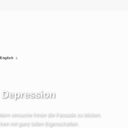
English
e Depression
ndern versuche hinter die Fassade zu blicken.
en mit ganz tollen Eigenschaften.