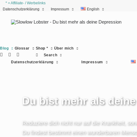
* = Affiliate- / Werbelinks
Datenschutzerklärung
Impressum
English
Blog
Glossar
Shop *
Über mich
Search
Datenschutzerklärung
Impressum
Du bist mehr als dein
Reduziere dich nicht nur auf die Krankheit, so
Du findest bestimmt einen wunderbaren Mensch